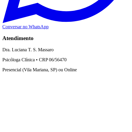
Conversar no WhatsApp
Atendimento
Dra. Luciana T. S. Massaro
Psicóloga Clínica • CRP 06/56470
Presencial (Vila Mariana, SP) ou Online
Serviços
Ansiedade
Depressão
Luto
Relacionamentos
Violência contra a mulher
Sobre
Sobre Mim
Processo Terapêutico