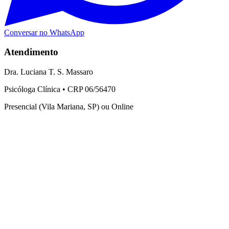
Conversar no WhatsApp
Atendimento
Dra. Luciana T. S. Massaro
Psicóloga Clínica • CRP 06/56470
Presencial (Vila Mariana, SP) ou Online
Serviços
Ansiedade
Depressão
Luto
Relacionamentos
Violência contra a mulher
Sobre
Sobre Mim
Processo Terapêutico
Blog
Contato