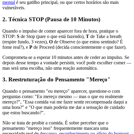
mental
é seu gatilho principal, ou que certos horários são mais
vulneráveis.
2. Técnica STOP (Pausa de 10 Minutos)
Quando o impulso de comer aparecer fora de hora, pratique o
STOP:
S
de Stop (pare o que está fazendo),
T
de Take a breath
(respire fundo, 3 vezes),
O
de Observe (o que estou sentindo? É
fome real?), e
P
de Proceed (decida conscientemente o que fazer).
Comprometa-se a esperar 10 minutos antes de ceder ao impulso. Se
depois desse tempo a vontade persistir, você pode escolher comer —
mas será uma escolha, não uma reação automática.
3. Reestruturação do Pensamento "Mereço"
Quando o pensamento "eu mereço" aparecer, questione-o com
perguntas como: "Eu mereço mesmo — mas o que eu realmente
mereço?", "Essa comida vai me fazer sentir recompensada daqui a
uma hora?" e "O que mais poderia me dar a sensação de cuidado
que estou buscando?".
Não se trata de proibir a comida. É sobre perceber que o
pensamento "mereço isso" frequentemente mascara uma
necessidade real de
descanso, reconhecimento ou alívio do burnout