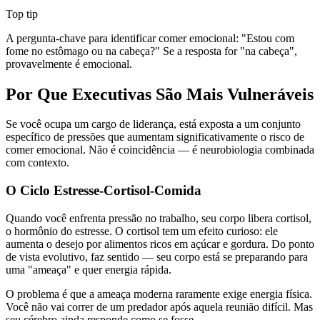
Top tip
A pergunta-chave para identificar comer emocional: "Estou com
fome no estômago ou na cabeça?" Se a resposta for "na cabeça",
provavelmente é emocional.
Por Que Executivas São Mais Vulneráveis
Se você ocupa um cargo de liderança, está exposta a um conjunto
específico de pressões que aumentam significativamente o risco de
comer emocional. Não é coincidência — é neurobiologia combinada
com contexto.
O Ciclo Estresse-Cortisol-Comida
Quando você enfrenta pressão no trabalho, seu corpo libera cortisol,
o hormônio do estresse. O cortisol tem um efeito curioso: ele
aumenta o desejo por alimentos ricos em açúcar e gordura. Do ponto
de vista evolutivo, faz sentido — seu corpo está se preparando para
uma "ameaça" e quer energia rápida.
O problema é que a ameaça moderna raramente exige energia física.
Você não vai correr de um predador após aquela reunião difícil. Mas
seu cérebro ainda responde como se fosse.