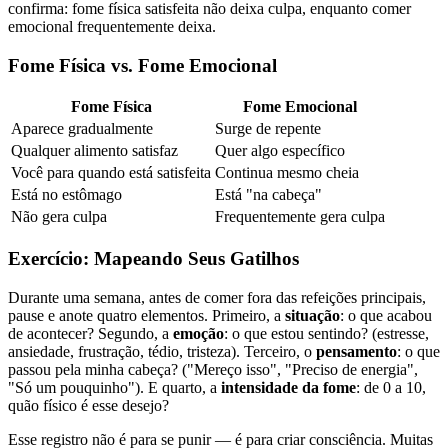
confirma: fome física satisfeita não deixa culpa, enquanto comer
emocional frequentemente deixa.
Fome Física vs. Fome Emocional
Fome Física
Fome Emocional
Aparece gradualmente
Surge de repente
Qualquer alimento satisfaz
Quer algo específico
Você para quando está satisfeita
Continua mesmo cheia
Está no estômago
Está "na cabeça"
Não gera culpa
Frequentemente gera culpa
Exercício: Mapeando Seus Gatilhos
Durante uma semana, antes de comer fora das refeições principais,
pause e anote quatro elementos. Primeiro, a
situação
: o que acabou
de acontecer? Segundo, a
emoção
: o que estou sentindo? (estresse,
ansiedade, frustração, tédio, tristeza). Terceiro, o
pensamento
: o que
passou pela minha cabeça? ("Mereço isso", "Preciso de energia",
"Só um pouquinho"). E quarto, a
intensidade da fome
: de 0 a 10,
quão físico é esse desejo?
Esse registro não é para se punir — é para criar consciência. Muitas