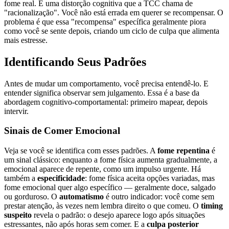
fome real. É uma distorção cognitiva que a TCC chama de
"racionalização". Você não está errada em querer se recompensar. O
problema é que essa "recompensa" específica geralmente piora
como você se sente depois, criando um ciclo de culpa que alimenta
mais estresse.
Identificando Seus Padrões
Antes de mudar um comportamento, você precisa entendê-lo. E
entender significa observar sem julgamento. Essa é a base da
abordagem cognitivo-comportamental: primeiro mapear, depois
intervir.
Sinais de Comer Emocional
Veja se você se identifica com esses padrões. A
fome repentina
é
um sinal clássico: enquanto a fome física aumenta gradualmente, a
emocional aparece de repente, como um impulso urgente. Há
também a
especificidade
: fome física aceita opções variadas, mas
fome emocional quer algo específico — geralmente doce, salgado
ou gorduroso. O
automatismo
é outro indicador: você come sem
prestar atenção, às vezes nem lembra direito o que comeu. O
timing
suspeito
revela o padrão: o desejo aparece logo após situações
estressantes, não após horas sem comer. E a
culpa posterior