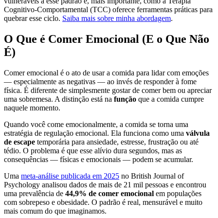
vulneráveis a esse padrão e, mais importante, como a Terapia
Cognitivo-Comportamental (TCC) oferece ferramentas práticas para
quebrar esse ciclo.
Saiba mais sobre minha abordagem
.
O Que é Comer Emocional (E o Que Não
É)
Comer emocional é o ato de usar a comida para lidar com emoções
— especialmente as negativas — ao invés de responder à fome
física. É diferente de simplesmente gostar de comer bem ou apreciar
uma sobremesa. A distinção está na
função
que a comida cumpre
naquele momento.
Quando você come emocionalmente, a comida se torna uma
estratégia de regulação emocional. Ela funciona como uma
válvula
de escape
temporária para ansiedade, estresse, frustração ou até
tédio. O problema é que esse alívio dura segundos, mas as
consequências — físicas e emocionais — podem se acumular.
Uma
meta-análise publicada em 2025
no British Journal of
Psychology analisou dados de mais de 21 mil pessoas e encontrou
uma prevalência de
44,9% de comer emocional
em populações
com sobrepeso e obesidade. O padrão é real, mensurável e muito
mais comum do que imaginamos.