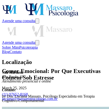
Agende uma consulta
Agende uma consulta
Sobre Mim
Psicoterapia
Blog
Contato
Localização
Comer Emocional: Por Que Executivas
Vila Mariana
Comem Sob Estresse
São Paulo, SP
Atendimento presencial e online
March 25, 2025
Contato:
(11) 97652-8168
by
Dra. Luciana Massaro
,
Psicóloga Especialista em Terapia
luciana@massaropsicologia.com.br
Cognitivo-Comportamental