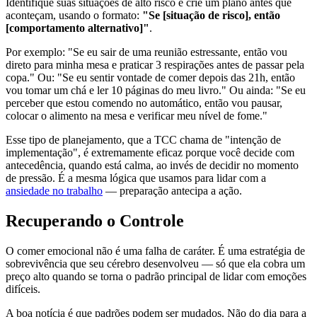
Identifique suas situações de alto risco e crie um plano antes que
aconteçam, usando o formato:
"Se [situação de risco], então
[comportamento alternativo]"
.
Por exemplo: "Se eu sair de uma reunião estressante, então vou
direto para minha mesa e praticar 3 respirações antes de passar pela
copa." Ou: "Se eu sentir vontade de comer depois das 21h, então
vou tomar um chá e ler 10 páginas do meu livro." Ou ainda: "Se eu
perceber que estou comendo no automático, então vou pausar,
colocar o alimento na mesa e verificar meu nível de fome."
Esse tipo de planejamento, que a TCC chama de "intenção de
implementação", é extremamente eficaz porque você decide com
antecedência, quando está calma, ao invés de decidir no momento
de pressão. É a mesma lógica que usamos para lidar com a
ansiedade no trabalho
— preparação antecipa a ação.
Recuperando o Controle
O comer emocional não é uma falha de caráter. É uma estratégia de
sobrevivência que seu cérebro desenvolveu — só que ela cobra um
preço alto quando se torna o padrão principal de lidar com emoções
difíceis.
A boa notícia é que padrões podem ser mudados. Não do dia para a