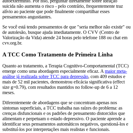
autoextermínio. Por isso, perguntar diretamente sobre ideação
suicida não aumenta o risco - pelo contrário, frequentemente traz
alívio ao paciente que pode finalmente compartilhar esses
pensamentos angustiantes.
Se você está tendo pensamentos de que "seria melhor não existir" ou
de autolesão, busque ajuda imediatamente. O CVV (Centro de
Valorização da Vida) atende 24 horas pelo telefone 188 ou chat em
cvv.org.br.
A TCC Como Tratamento de Primeira Linha
Quanto ao tratamento, a Terapia Cognitivo-Comportamental (TCC)
emerge como uma abordagem especialmente eficaz. A
maior meta-
análise já realizada sobre TCC para depressão
, com 409 estudos e
mais de 52 mil pacientes, demonstrou eficácia significativa (effect
size g=0.79), com resultados mantidos no follow-up de 6 a 12
meses.
Diferentemente de abordagens que se concentram apenas nos
sintomas superficiais, a TCC trabalha nas raízes do problema: as
crenças disfuncionais e os padrões de pensamento distorcidos que
alimentam e perpetuam o estado depressivo. O paciente aprende a
identificar seus pensamentos automáticos negativos, questioná-los e
substituí-los por interpretações mais realistas e funcionais.