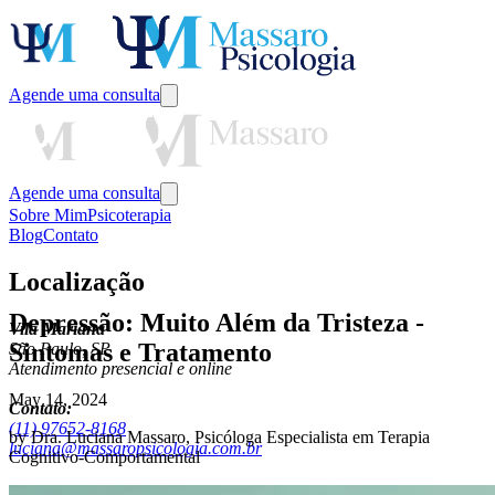
Agende uma consulta
Agende uma consulta
Sobre Mim
Psicoterapia
Blog
Contato
Localização
Depressão: Muito Além da Tristeza -
Vila Mariana
Sintomas e Tratamento
São Paulo, SP
Atendimento presencial e online
May 14, 2024
Contato:
(11) 97652-8168
by
Dra. Luciana Massaro
,
Psicóloga Especialista em Terapia
luciana@massaropsicologia.com.br
Cognitivo-Comportamental