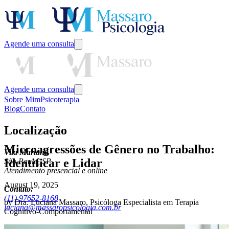
Agende uma consulta
Agende uma consulta
Sobre Mim
Psicoterapia
Blog
Contato
Localização
Microagressões de Gênero no Trabalho:
Vila Mariana
Identificar e Lidar
São Paulo, SP
Atendimento presencial e online
August 19, 2025
Contato:
(11) 97652-8168
by
Dra. Luciana Massaro
,
Psicóloga Especialista em Terapia
luciana@massaropsicologia.com.br
Cognitivo-Comportamental