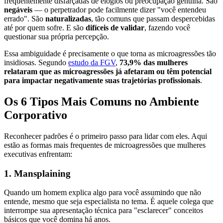
frequentemente disfarçadas de elogios ou preocupação genuína. São
negáveis
— o perpetrador pode facilmente dizer "você entendeu
errado". São
naturalizadas
, tão comuns que passam despercebidas
até por quem sofre. E são
difíceis de validar
, fazendo você
questionar sua própria percepção.
Essa ambiguidade é precisamente o que torna as microagressões tão
insidiosas. Segundo
estudo da FGV
,
73,9% das mulheres
relataram que as microagressões já afetaram ou têm potencial
para impactar negativamente suas trajetórias profissionais
.
Os 6 Tipos Mais Comuns no Ambiente
Corporativo
Reconhecer padrões é o primeiro passo para lidar com eles. Aqui
estão as formas mais frequentes de microagressões que mulheres
executivas enfrentam:
1. Mansplaining
Quando um homem explica algo para você assumindo que não
entende, mesmo que seja especialista no tema. É aquele colega que
interrompe sua apresentação técnica para "esclarecer" conceitos
básicos que você domina há anos.