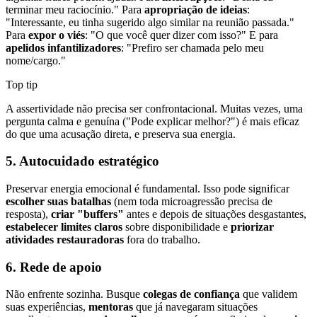
terminar meu raciocínio." Para
apropriação de ideias
:
"Interessante, eu tinha sugerido algo similar na reunião passada."
Para
expor o viés
: "O que você quer dizer com isso?" E para
apelidos infantilizadores
: "Prefiro ser chamada pelo meu
nome/cargo."
Top tip
A assertividade não precisa ser confrontacional. Muitas vezes, uma
pergunta calma e genuína ("Pode explicar melhor?") é mais eficaz
do que uma acusação direta, e preserva sua energia.
5. Autocuidado estratégico
Preservar energia emocional é fundamental. Isso pode significar
escolher suas batalhas
(nem toda microagressão precisa de
resposta),
criar "buffers"
antes e depois de situações desgastantes,
estabelecer limites claros
sobre disponibilidade e
priorizar
atividades restauradoras
fora do trabalho.
6. Rede de apoio
Não enfrente sozinha. Busque
colegas de confiança
que validem
suas experiências,
mentoras
que já navegaram situações