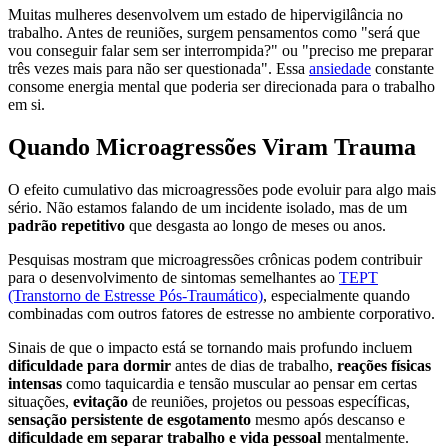
Muitas mulheres desenvolvem um estado de hipervigilância no
trabalho. Antes de reuniões, surgem pensamentos como "será que
vou conseguir falar sem ser interrompida?" ou "preciso me preparar
três vezes mais para não ser questionada". Essa
ansiedade
constante
consome energia mental que poderia ser direcionada para o trabalho
em si.
Quando Microagressões Viram Trauma
O efeito cumulativo das microagressões pode evoluir para algo mais
sério. Não estamos falando de um incidente isolado, mas de um
padrão repetitivo
que desgasta ao longo de meses ou anos.
Pesquisas mostram que microagressões crônicas podem contribuir
para o desenvolvimento de sintomas semelhantes ao
TEPT
(Transtorno de Estresse Pós-Traumático)
, especialmente quando
combinadas com outros fatores de estresse no ambiente corporativo.
Sinais de que o impacto está se tornando mais profundo incluem
dificuldade para dormir
antes de dias de trabalho,
reações físicas
intensas
como taquicardia e tensão muscular ao pensar em certas
situações,
evitação
de reuniões, projetos ou pessoas específicas,
sensação persistente de esgotamento
mesmo após descanso e
dificuldade em separar trabalho e vida pessoal
mentalmente.