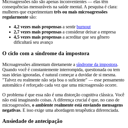
Microagressões não são apenas inconvenientes — elas têm
consequências mensuráveis na saúde mental. A pesquisa é clara:
mulheres que experimentam
três ou mais microagressões
regularmente
são:
4,2 vezes mais propensas
a sentir
burnout
2,7 vezes mais propensas
a considerar deixar a empresa
4,5 vezes mais propensas
a acreditar que seu gênero
dificultará seu avanço
O ciclo com a síndrome da impostora
Microagressões alimentam diretamente a
síndrome da impostora
.
Quando você é constantemente interrompida, questionada ou tem
suas ideias ignoradas, é natural começar a duvidar de si mesma.
"Talvez eu realmente não seja boa o suficiente" — esse pensamento
automático é reforçado cada vez que uma microagressão ocorre.
O problema é que essa não é uma distorção cognitiva clássica. Você
não está imaginando coisas. A diferença crucial é que, no caso de
microagressões,
o ambiente realmente está enviando mensagens
negativas
. E isso exige uma abordagem terapêutica diferenciada.
Ansiedade de antecipação