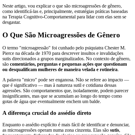
Neste artigo, vou explicar o que são microagressões de gênero,
como identificá-las e, principalmente, estratégias práticas baseadas
na Terapia Cognitivo-Comportamental para lidar com elas sem se
desgastar.
O Que São Microagressões de Gênero
O termo "microagressão" foi cunhado pelo psiquiatra Chester M.
Pierce na década de 1970 para descrever insultos e invalidações
sutis direcionados a grupos marginalizados. No contexto de gênero,
são
comentários, perguntas e pequenas ações que questionam
ou desqualificam mulheres de maneira velada e rotineira
.
A palavra "micro" pode ser enganosa. Não se refere ao impacto —
que é significativo — mas à natureza sutil e cotidiana dessas
agressões. São comportamentos que, isoladamente, podem parecer
insignificantes, mas que se acumulam ao longo do tempo como
gotas de água que eventualmente enchem um balde.
A diferença crucial do assédio direto
Enquanto o assédio explícito é mais fácil de identificar e denunciar,
as microagressões operam numa zona cinzenta. Elas são
sutis
,