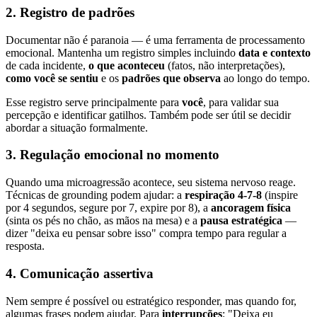
2. Registro de padrões
Documentar não é paranoia — é uma ferramenta de processamento
emocional. Mantenha um registro simples incluindo
data e contexto
de cada incidente,
o que aconteceu
(fatos, não interpretações),
como você se sentiu
e os
padrões que observa
ao longo do tempo.
Esse registro serve principalmente para
você
, para validar sua
percepção e identificar gatilhos. Também pode ser útil se decidir
abordar a situação formalmente.
3. Regulação emocional no momento
Quando uma microagressão acontece, seu sistema nervoso reage.
Técnicas de grounding podem ajudar: a
respiração 4-7-8
(inspire
por 4 segundos, segure por 7, expire por 8), a
ancoragem física
(sinta os pés no chão, as mãos na mesa) e a
pausa estratégica
—
dizer "deixa eu pensar sobre isso" compra tempo para regular a
resposta.
4. Comunicação assertiva
Nem sempre é possível ou estratégico responder, mas quando for,
algumas frases podem ajudar. Para
interrupções
: "Deixa eu