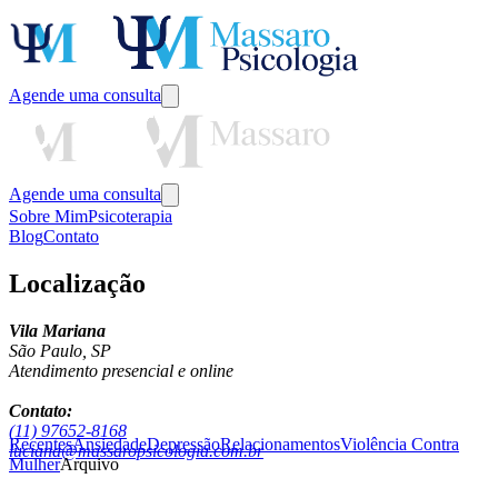
Agende uma consulta
Agende uma consulta
Sobre Mim
Psicoterapia
Blog
Contato
Localização
Vila Mariana
São Paulo, SP
Atendimento presencial e online
Contato:
(11) 97652-8168
Recentes
Ansiedade
Depressão
Relacionamentos
Violência Contra
luciana@massaropsicologia.com.br
Mulher
Arquivo