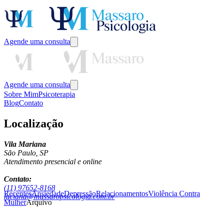
Agende uma consulta
Agende uma consulta
Sobre Mim
Psicoterapia
Blog
Contato
Localização
Vila Mariana
São Paulo, SP
Atendimento presencial e online
Contato:
(11) 97652-8168
Recentes
Ansiedade
Depressão
Relacionamentos
Violência Contra
luciana@massaropsicologia.com.br
Mulher
Arquivo